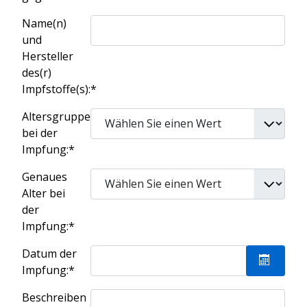
Name(n)
und
Hersteller
des(r)
Impfstoffe(s):*
Altersgruppe
bei der
Impfung:*
Genaues
Alter bei
der
Impfung:*
Datum der
Impfung:*
Kalende
Beschreiben