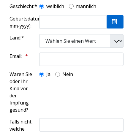
Geschlecht:*
weiblich
männlich
Geburtsdatum(dd-
mm-yyyy):
Kalende
Land:*
Email:
Waren Sie
Ja
Nein
oder Ihr
Kind vor
der
Impfung
gesund?
Falls nicht,
welche