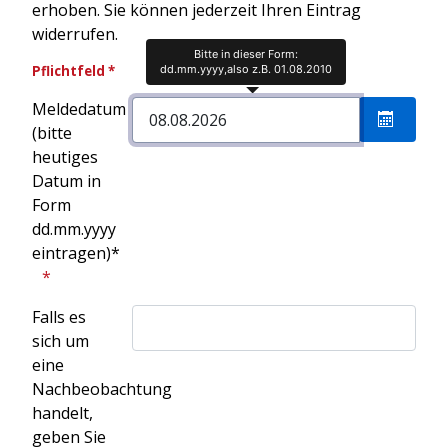
erhoben. Sie können jederzeit Ihren Eintrag
widerrufen.
Bitte in dieser Form:
dd.mm.yyyy,also z.B. 01.08.2010
Pflichtfeld *
Meldedatum
(bitte
Kalende
heutiges
Datum in
Form
dd.mm.yyyy
eintragen)*
Falls es
sich um
eine
Nachbeobachtung
handelt,
geben Sie