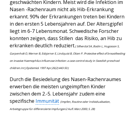
geschwächten Kindern. Meist wird die Infektion im
Nasen -Rachenraum nicht als Hib-Erkrankung
erkannt.
90% der Erkrankungen treten bei
Kinder
n
in den ersten 5 Lebensjahren
auf. Der Altersgipfel
liegt im 6-7 Lebensmonat. Schwedische Forscher
konnten zeigen, dass Stillen das Risiko, an Hib zu
erkranken deutlich reduziert
.( Silfverdal SA, Bodin L, Hugosson S,
Garpenholt O, Werner B, Esbjorner E, Lindquist B, Olcen P. :Protective effect of breastfeeding
on invasive Haemophilus influenzae infection: a case-control study in Swedish preschool
children.Int J Epidemiol. 1997 Apr;26(2):443-50.)
Durch die Besiedelung des Nasen-Rachenraumes
erwerben die meisten ungeimpften Kinder
zwischen dem 2.-5. Lebensjahr zudem eine
spezifische
Immunität
(Impfen, Routine oder Individualisation,
Arbeitsgruppe für differenzierte Impfungen2 Aufl. März 2000, S. 28)