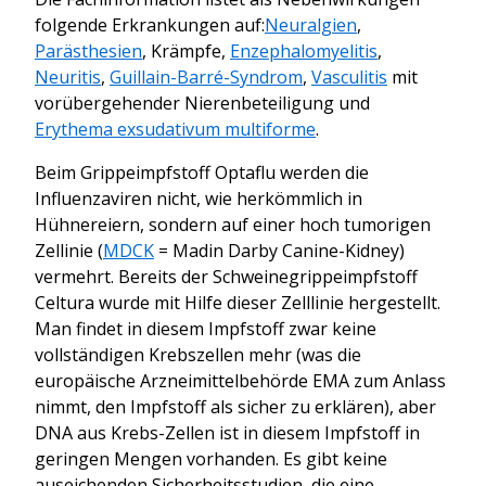
folgende Erkrankungen auf:
Neuralgien
,
Parästhesien
, Krämpfe,
Enzephalomyelitis
,
Neuritis
,
Guillain-Barré-Syndrom
,
Vasculitis
mit
vorübergehender Nierenbeteiligung und
Erythema exsudativum multiforme
.
Beim Grippeimpfstoff Optaflu werden die
Influenzaviren nicht, wie herkömmlich in
Hühnereiern, sondern auf einer hoch tumorigen
Zellinie (
MDCK
= Madin Darby Canine-Kidney)
vermehrt. Bereits der Schweinegrippeimpfstoff
Celtura wurde mit Hilfe dieser Zelllinie hergestellt.
Man findet in diesem Impfstoff zwar keine
vollständigen Krebszellen mehr (was die
europäische Arzneimittelbehörde EMA zum Anlass
nimmt, den Impfstoff als sicher zu erklären), aber
DNA aus Krebs-Zellen ist in diesem Impfstoff in
geringen Mengen vorhanden. Es gibt keine
auseichenden Sicherheitsstudien, die eine