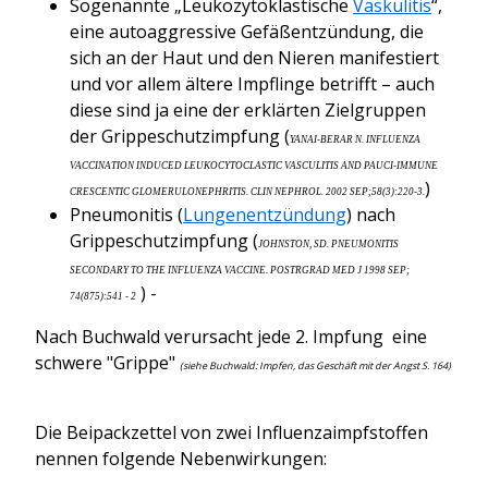
Sogenannte „Leukozytoklastische
Vaskulitis
“,
eine autoaggressive Gefäßentzündung, die
sich an der Haut und den Nieren manifestiert
und vor allem ältere Impflinge betrifft – auch
diese sind ja eine der erklärten Zielgruppen
der Grippeschutzimpfung (
YANAI-BERAR N. INFLUENZA
VACCINATION INDUCED LEUKOCYTOCLASTIC VASCULITIS AND PAUCI-IMMUNE
)
CRESCENTIC GLOMERULONEPHRITIS. CLIN NEPHROL. 2002 SEP;58(3):220-3.
Pneumonitis (
Lungenentzündung
) nach
Grippeschutzimpfung (
JOHNSTON, SD. PNEUMONITIS
SECONDARY TO THE INFLUENZA VACCINE. POSTRGRAD MED J 1998 SEP;
) -
74(875):541 - 2
Nach Buchwald verursacht jede 2. Impfung eine
schwere "Grippe"
(siehe Buchwald: Impfen, das Geschäft mit der Angst S. 164)
Die Beipackzettel von zwei Influenzaimpfstoffen
nennen folgende Nebenwirkungen: