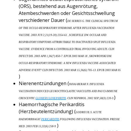
(ORS), bestehend aus Augenrötung,
Atembeschwerden oder Gesichtsschwellung
verschiedener Dauer (
DE SERRES G. THE CLINICAL SPECTRUM
OF THE OCULO-RESPIRATORY SYNDROME AFTER INFLUENZA VACCINATION
,
VACCINE. 2003 JUN 2;21(19-20):2354-61
SCHEIFELE DW. OCULAR AND
RESPIRATORY SYMPTOMS ATTRIBUTABLE TO INACTIVATED SPLIT INFLUENZA
VACCINE: EVIDENCE FROM A CONTROLLED TRIAL INVOLVING ADULTS. CLIN
,
INFECT DIS. 2003 APR 1;36(7):850-7. EPUB 2003 MAR 18
SKOWRONSKI DM.
OCULO-RESPIRATORY SYNDROME: A NEW INFLUENZA VACCINE-ASSOCIATED
ADVERSE EVENT? CLIN INFECT DIS. 2003 MAR 15;36(6):705-13. EPUB 2003 MAR 05
)
Nierenentzündungen (
YANAI-BERAR N. INFLUENZA
VACCINATION INDUCED LEUKOCYTOCLASTIC VASCULITIS AND PAUCI-IMMUNE
)
CRESCENTIC
GLOMERULONEPHRITIS
. CLIN NEPHROL. 2002 SEP;58(3):220-3.
Haemorrhagische Perikarditis
(Herzbeutelentzündung) (
GODREUIL S. ACUTE
HAEMORRHAGIC
PERICARDITIS
FOLLOWING INFLUENZA VACCINATION. PRESSE
)
MED. 2003 FEB 15;32(6):258-9.