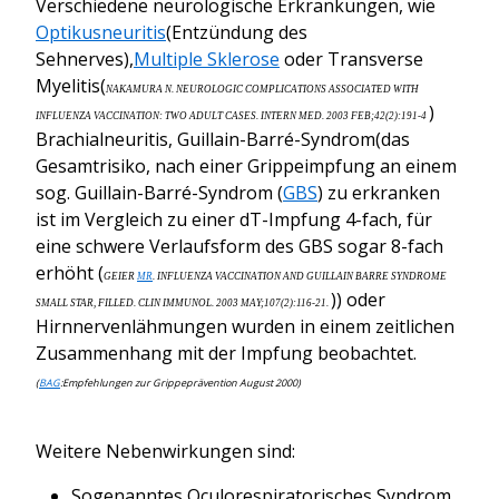
Verschiedene neurologische Erkrankungen, wie
Optikusneuritis
(Entzündung des
Sehnerves),
Multiple Sklerose
oder Transverse
Myelitis(
NAKAMURA N. NEUROLOGIC COMPLICATIONS ASSOCIATED WITH
)
INFLUENZA VACCINATION: TWO ADULT CASES. INTERN MED. 2003 FEB;42(2):191-4
Brachialneuritis, Guillain-Barré-Syndrom(das
Gesamtrisiko, nach einer Grippeimpfung an einem
sog. Guillain-Barré-Syndrom (
GBS
) zu erkranken
ist im Vergleich zu einer dT-Impfung 4-fach, für
eine schwere Verlaufsform des GBS sogar 8-fach
erhöht (
GEIER
MR
. INFLUENZA VACCINATION AND GUILLAIN BARRE SYNDROME
)) oder
SMALL STAR, FILLED. CLIN IMMUNOL. 2003 MAY;107(2):116-21.
Hirnnervenlähmungen wurden in einem zeitlichen
Zusammenhang mit der Impfung beobachtet.
(
BAG
:Empfehlungen zur Grippeprävention August 2000)
Weitere Nebenwirkungen sind:
Sogenanntes Oculorespiratorisches Syndrom