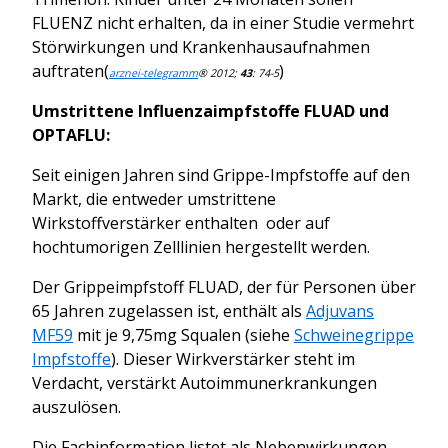
FLUENZ nicht erhalten, da in einer Studie vermehrt
Störwirkungen und Krankenhausaufnahmen
auftraten(
)
arznei-telegramm
® 2012;
43
: 74-5
Umstrittene Influenzaimpfstoffe FLUAD und
OPTAFLU:
Seit einigen Jahren sind Grippe-Impfstoffe auf den
Markt, die entweder umstrittene
Wirkstoffverstärker enthalten oder auf
hochtumorigen Zelllinien hergestellt werden.
Der Grippeimpfstoff FLUAD, der für Personen über
65 Jahren zugelassen ist, enthält als
Adjuvans
MF59
mit je 9,75mg Squalen (siehe
Schweinegrippe
Impfstoffe
). Dieser Wirkverstärker steht im
Verdacht, verstärkt Autoimmunerkrankungen
auszulösen.
Die Fachinformation listet als Nebenwirkungen