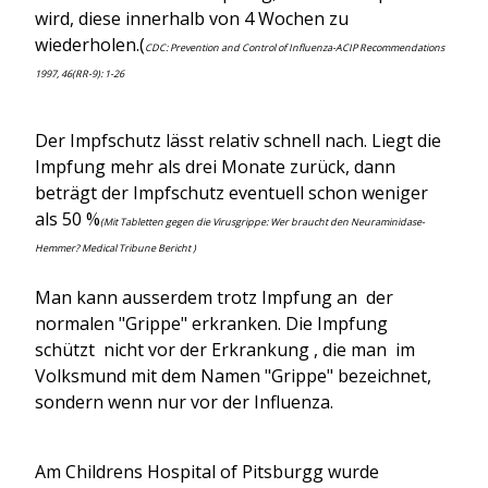
wird, diese innerhalb von 4 Wochen zu
wiederholen.(
CDC: Prevention and Control of Influenza-ACIP Recommendations
1997, 46(RR-9): 1-26
Der Impfschutz lässt relativ schnell nach. Liegt die
Impfung mehr als drei Monate zurück, dann
beträgt der Impfschutz eventuell schon weniger
als 50 %
(Mit Tabletten gegen die Virusgrippe: Wer braucht den Neuraminidase-
Hemmer? Medical Tribune Bericht )
Man kann ausserdem trotz Impfung an der
normalen "Grippe" erkranken. Die Impfung
schützt nicht vor der Erkrankung , die man im
Volksmund mit dem Namen "Grippe" bezeichnet,
sondern wenn nur vor der Influenza.
Am Childrens Hospital of Pitsburgg wurde