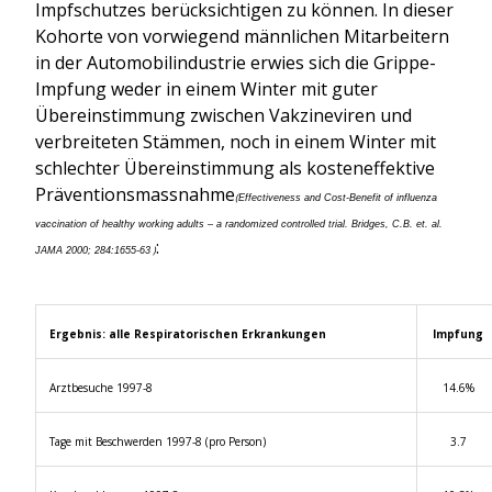
Impfschutzes berücksichtigen zu können. In dieser
Kohorte von vorwiegend männlichen Mitarbeitern
in der Automobilindustrie erwies sich die Grippe-
Impfung weder in einem Winter mit guter
Übereinstimmung zwischen Vakzineviren und
verbreiteten Stämmen, noch in einem Winter mit
schlechter Übereinstimmung als kosteneffektive
Präventionsmassnahme
(
Effectiveness and Cost-Benefit of influenza
vaccination of healthy working adults – a randomized controlled trial. Bridges, C.B. et. al.
:
)
JAMA 2000; 284:1655-63
Ergebnis
: alle Respiratorischen Erkrankungen
Impfung
Arztbesuche 1997-8
14.6%
Tage mit Beschwerden 1997-8 (pro Person)
3.7