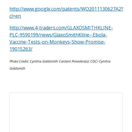
http://www.google.com/patents/WO2011130627A2?
cl=en
http://www.4-traders.com/GLAXOSMITHKLINE-
PLC-9590199/news/GlaxoSmithKline--Ebola-
Vaccine-Tests-on-Monkeys-Show-Promise-
19015263/
Photo Credit: Cynthia Goldsmith Content Providers(s): CDC/ Cynthia
Goldsmith