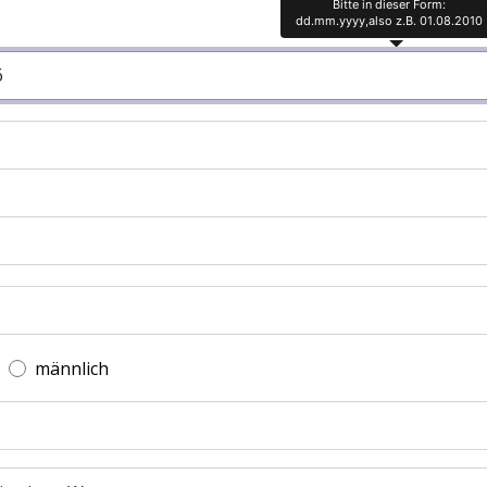
Bitte in dieser Form:
dd.mm.yyyy,also z.B. 01.08.2010
männlich