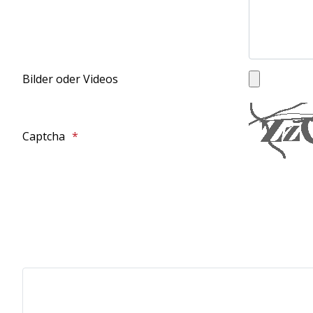
Bilder oder Videos
Honeypot, bitte lassen Sie dieses Feld leer
Captcha