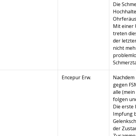
Die Schme
Hochhalte
Ohrferäusc
Mit einer
treten di
der letzt
nicht meh
problemlos
Schmerzta
Encepur Erw.
Nachdem i
gegen FSM
alle (mei
folgen un
Die erste
Impfung b
Gelenksch
der Zustan
Zusammen