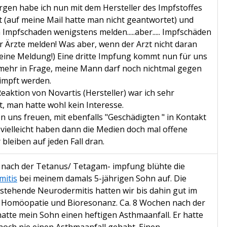
gen habe ich nun mit dem Hersteller des Impfstoffes
rt (auf meine Mail hatte man nicht geantwortet) und
 Impfschaden wenigstens melden.....aber..... Impfschäden
r Ärzte melden! Was aber, wenn der Arzt nicht daran
keine Meldung!) Eine dritte Impfung kommt nun für uns
t mehr in Frage, meine Mann darf noch nichtmal gegen
impft werden.
eaktion von Novartis (Hersteller) war ich sehr
t, man hatte wohl kein Interesse.
n uns freuen, mit ebenfalls "Geschädigten " in Kontakt
 vielleicht haben dann die Medien doch mal offene
bleiben auf jeden Fall dran.
nach der Tetanus/ Tetagam- impfung blühte die
mitis
bei meinem damals 5-jährigen Sohn auf. Die
estehende Neurodermitis hatten wir bis dahin gut im
k Homöopatie und Bioresonanz. Ca. 8 Wochen nach der
atte mein Sohn einen heftigen Asthmaanfall. Er hatte