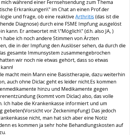
e mich während einer Fernsehsendung zum Thema
ische Erkrankungen\" im Chat an einen Prof.der
ogie und frage, ob eine reaktive
Arthritis
(das ist die
tehende Diagnose) durch eine FSME Impfung ausgelöst
n kann. Er antwortet mit \"Möglich\" (d.h. also JA, )
n habe ich noch andere Stimmen von Ärzten
en, die in der Impfung den Auslöser sehen, da durch die
das gesamte Immunsystem zusammengebrochen
 hatten wir noch nie etwas gehört, dass so etwas
 kann!
ile macht mein Mann eine Basistherapie, dazu weiterhin
on, auch ohne Diclac geht es leider nicht.Es kommen
enmedikamente hinzu und Medikamente gegen
renentzündung (kommt vom Diclac) also, das volle
 Ich habe die Krankenkasse informiert und um
g gebeten(Vorsicht vor Zeckenimpfung) Das jedoch
rankenkasse nicht, man hat sich aber eine Notiz
denn es kommen ja sehr hohe Behandlungskosten auf
zu.