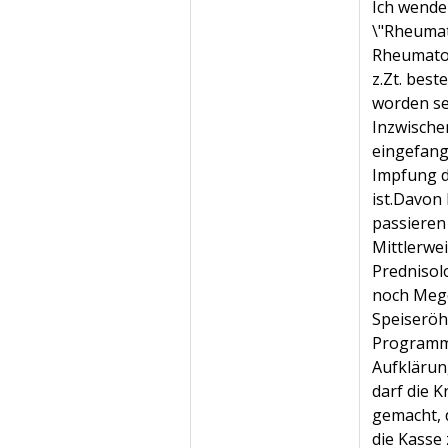
Ich wend
\"Rheumat
Rheumatol
z.Zt. bes
worden sei
Inzwische
eingefang
Impfung 
ist.Davon
passieren
Mittlerwe
Prednisol
noch Meg
Speiseröh
Programm.
Aufklärun
darf die K
gemacht, 
die Kasse 