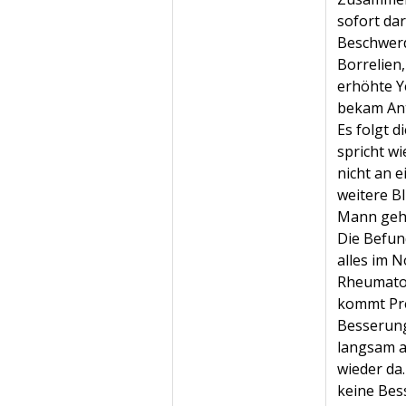
sofort dar
Beschwerd
Borrelien,
erhöhte Y
bekam Ant
Es folgt 
spricht w
nicht an 
weitere B
Mann geht 
Die Befun
alles im 
Rheumatolo
kommt Pre
Besserung
langsam a
wieder da
keine Bes