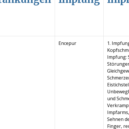
Encepur
1. Impfung
Kopfschme
Impfung: 
Störungen
Gleichgew
Schmerzen
Eistichste
Unbewegli
und Schme
Verkramp
Impfarms,
Sehnen des
Finger, r