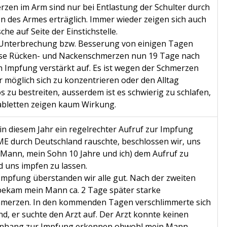
rzen im Arm sind nur bei Entlastung der Schulter durch
n des Armes erträglich. Immer wieder zeigen sich auch
he auf Seite der Einstichstelle.
 Unterbrechung bzw. Besserung von einigen Tagen
ese Rücken- und Nackenschmerzen nun 19 Tage nach
en Impfung verstärkt auf. Es ist wegen der Schmerzen
r möglich sich zu konzentrieren oder den Alltag
 zu bestreiten, ausserdem ist es schwierig zu schlafen,
bletten zeigen kaum Wirkung.
n diesem Jahr ein regelrechter Aufruf zur Impfung
E durch Deutschland rauschte, beschlossen wir, uns
n Mann, mein Sohn 10 Jahre und ich) dem Aufruf zu
d uns impfen zu lassen.
 Impfung überstanden wir alle gut. Nach der zweiten
ekam mein Mann ca. 2 Tage später starke
merzen. In den kommenden Tagen verschlimmerte sich
d, er suchte den Arzt auf. Der Arzt konnte keinen
hang zur Impfung erkennen,obwohl mein Mann