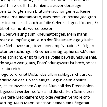
auf hin wies. Er hatte niemals zuvor derartige
en. Es folgten nun Blutuntersuchungen etc.,Keine
keine Rheumafaktoren, alles ziemlich normal,lediglich
ersinien(die sich auch auf die Gelenke legen können) Er
ibiotika, nichts wurde besser.
die Überweisung zum Rheumatologen. Mein mann
ieder die Impfung an, auch der Rheumatologe glaubt
eine Nebenwirkung bzw. einen Impfschaden.Es folgen
lutuntersuchungen,Knochenszintigraphie usw.Meinem
es schlecht, er ist teilweise völlig bewegungsunfähig.
de sagen wenig aus, Entzündungswert ist hoch, sonst
Normbereich.
ge verordnet Diclac, das allein schlägt nicht an, es
dnisolon dazu. Nach einige Tagen dann endlich
, es ist inzwischen August. Nun soll das Prednisolon
bgesetzt werden, sofort sind die starken Schmerzen
. Weitere Medikament Opioide werden verabreicht-
serung. Mein Mann ist schon beinah ein Pflegefall.