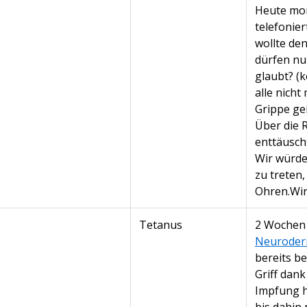
Heute mor
telefonie
wollte den
dürfen nu
glaubt? (
alle nich
Grippe ge
Über die R
enttäusch
Wir würde
zu treten,
Ohren.Wir 
Tetanus
2 Wochen 
Neuroder
bereits b
Griff dan
Impfung h