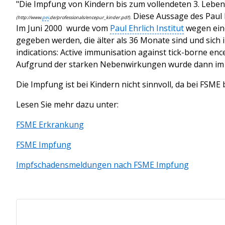
"Die Impfung von Kindern bis zum vollendeten 3. Leben
Diese Aussage des Paul E
(http://www.
pei
.de/professionals/encepur_kinder.pdf).
Im Juni 2000
wurde vom
Paul Ehrlich Institut
wegen eine
gegeben werden, die älter als 36 Monate sind und sich
indications: Active immunisation against tick-borne ence
Aufgrund der starken Nebenwirkungen wurde dann im M
Die Impfung ist bei Kindern nicht sinnvoll, da bei FSM
Lesen Sie mehr dazu unter:
FSME Erkrankung
FSME Impfung
Impfschadensmeldungen nach FSME Impfung