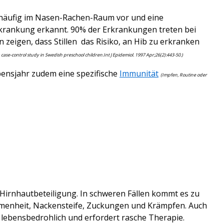
häufig
im Nasen-Rachen-Raum vor und eine
rkrankung erkannt.
90% der Erkrankungen treten bei
 zeigen, dass Stillen das Risiko, an Hib zu erkranken
a case-control study in Swedish preschool children.Int J Epidemiol. 1997 Apr;26(2):443-50.)
ensjahr zudem eine spezifische
Immunität
(Impfen, Routine oder
 Hirnhautbeteiligung. In
s
chweren Fällen kommt es zu
mmenheit, Nackensteife, Zuckungen und Krämpfen. Auch
 lebensbedrohlich und erfordert rasche Therapie.