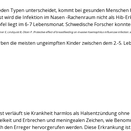
eden Typen unterscheidet,
kommt bei gesunden Menschen
st wird die Infektion im Nasen -Rachenraum nicht als Hib-E
pfel liegt im 6-7 Lebensmonat. Schwedische Forscher konnten
er E, Lindquist B, Olcen P. :Protective effect of breastfeeding on invasive Haemophilus influenzae infection: 
en die meisten ungeimpften Kinder zwischen dem 2.-5. Leb
ist verläuft sie Krankheit harmlos als Halsentzündung ohne
Übelkeit und Erbrechen und meningealen Zeichen, wie Beno
h den Erreger hervorgerufen werden.
Diese Erkrankung ist