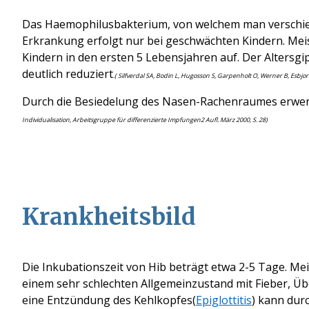
Das Haemophilusbakterium
, von welchem man verschi
Erkrankung erfolgt nur bei geschwächten Kindern. Mei
Kinder
n
in den ersten 5 Lebensjahren
auf. Der Altersgi
deutlich reduziert
.( Silfverdal SA, Bodin L, Hugosson S, Garpenholt O, Werner B, Esbjorn
Durch die Besiedelung des Nasen-Rachenraumes erwerb
Individualisation, Arbeitsgruppe für differenzierte Impfungen2 Aufl. März 2000, S. 28)
Krankheitsbild
Die Inkubationszeit von Hib beträgt etwa 2-5 Tage. Me
einem sehr schlechten Allgemeinzustand mit Fieber, 
eine Entzündung des Kehlkopfes
(
Epiglottitis
)
kann durc