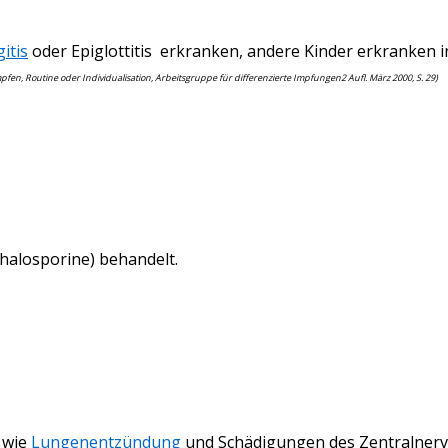
itis
oder Epiglottitis erkranken
, andere Kinder erkranken in
pfen, Routine oder Individualisation, Arbeitsgruppe für differenzierte Impfungen2 Aufl. März 2000, S. 29)
halosporine)
behandelt.
 wie
Lungenentzündung
und Schädigungen des Zentralner