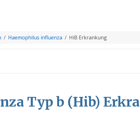
n
Haemophilus influenza
HiB Erkrankung
nza Typ b (Hib) Erk