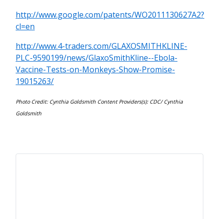
http://www.google.com/patents/WO2011130627A2?
cl=en
http://www.4-traders.com/GLAXOSMITHKLINE-
PLC-9590199/news/GlaxoSmithKline--Ebola-
Vaccine-Tests-on-Monkeys-Show-Promise-
19015263/
Photo Credit: Cynthia Goldsmith Content Providers(s): CDC/ Cynthia
Goldsmith