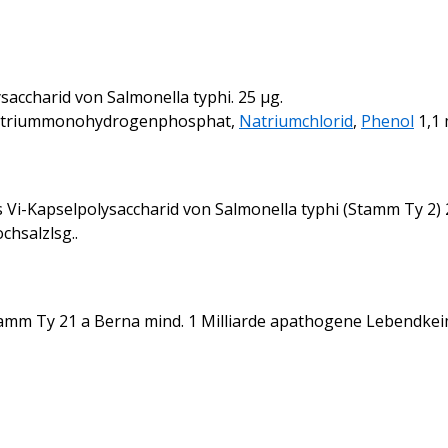
saccharid von Salmonella typhi. 25 μg.
 Natriummonohydrogenphosphat,
Natriumchlorid
,
Phenol
1,1 
s Vi-Kapselpolysaccharid von Salmonella typhi (Stamm Ty 2) 
chsalzlsg..
amm Ty 21 a Berna mind. 1 Milliarde apathogene Lebendkeime