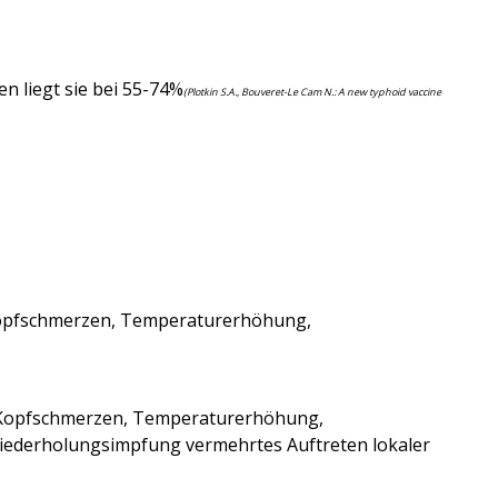
n liegt sie bei 55-74%
(Plotkin S.A., Bouveret-Le Cam N.: A new typhoid vaccine
 Kopfschmerzen, Temperaturerhöhung,
. Kopfschmerzen, Temperaturerhöhung,
Wiederholungsimpfung vermehrtes Auftreten lokaler