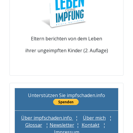
Eltern berichten von dem Leben
ihrer ungeimpften Kinder (2. Auflage)
Unterstützen Sie impfschaden.info
Über impfschaden.info
¦
Über mich
¦
Glossar
¦
Newsletter
¦
Kontakt
¦
Impressum