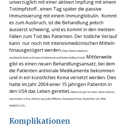
unverzüglich mit einer aktiven Impfung mit einem
Totimpfstoff , einen Tag später die passive
Immunisierung mit einem Immunglobulin. Kommt
es zum Ausbruch, ist die Behandlung jedoch
äusserst schwierig, und es kommt in den meisten
Fällen zum Tod des Patienten. Der tödliche Verlauf
kann nur noch mit intensivmedizinischen Mitteln
hinausgezögert werden.
(http://www.medicine-
. Mittlerweile
worldwide.de/krankheiten/infektionskrankheiten/tollwut.html)
gibt es einen neuen Behandlungsansatz, bei dem
die Patienten antivirale Medikamente bekommen
und in ein künstliches Koma versetzt werden. Dies
hatte im Jahr 2004 einer 15 jährigen Patientin in
den USA das Leben gerettet.
(
Wisconsin girl survives rabies without
vaccination; a first, doctors say Juliet Williams, Associated Press, November 24, 2004
RABIES1125 )
Komplikationen