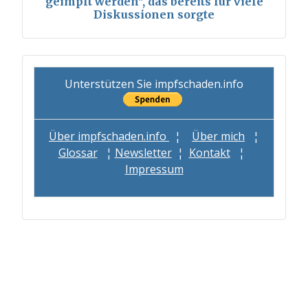
geimpft werden", das bereits für viele
Diskussionen sorgte
Unterstützen Sie impfschaden.info
Über impfschaden.info
¦
Über mich
¦
Glossar
¦
Newsletter
¦
Kontakt
¦
Impressum