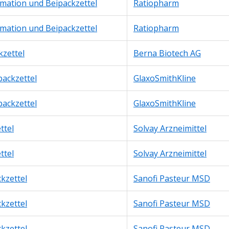
rmation und Beipackzettel
Ratiopharm
rmation und Beipackzettel
Ratiopharm
kzettel
Berna Biotech AG
packzettel
GlaxoSmithKline
packzettel
GlaxoSmithKline
ttel
Solvay Arzneimittel
ttel
Solvay Arzneimittel
kzettel
Sanofi Pasteur MSD
kzettel
Sanofi Pasteur MSD
kzettel
Sanofi Pasteur MSD