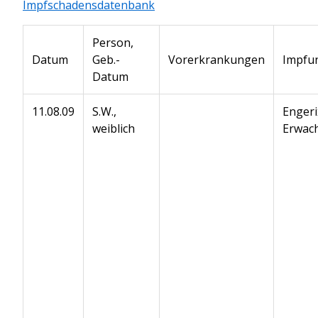
Impfschadensdatenbank
Person,
Datum
Geb.-
Vorerkrankungen
Impfu
Datum
11.08.09
S.W.,
Enger
weiblich
Erwac