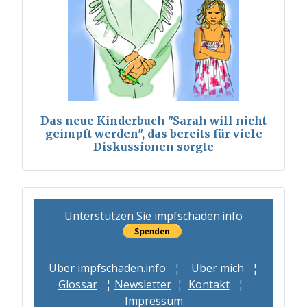
Das neue Kinderbuch "Sarah will nicht
geimpft werden", das bereits für viele
Diskussionen sorgte
Unterstützen Sie impfschaden.info
Über impfschaden.info
¦
Über mich
¦
Glossar
¦
Newsletter
¦
Kontakt
¦
Impressum