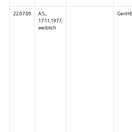
22.07.09
A.S.,
GenHB
17.11.1977,
weiblich