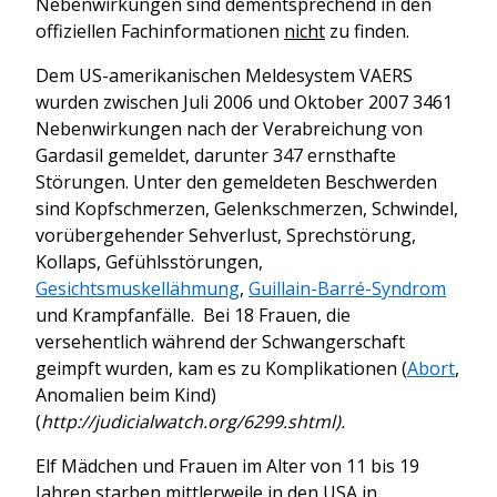
Nebenwirkungen sind dementsprechend in den
offiziellen Fachinformationen
nicht
zu finden.
Dem US-amerikanischen Meldesystem VAERS
wurden zwischen Juli 2006 und Oktober 2007 3461
Nebenwirkungen nach der Verabreichung von
Gardasil gemeldet, darunter 347 ernsthafte
Störungen. Unter den gemeldeten Beschwerden
sind Kopfschmerzen, Gelenkschmerzen, Schwindel,
vorübergehender Sehverlust, Sprechstörung,
Kollaps, Gefühlsstörungen,
Gesichtsmuskellähmung
,
Guillain-Barré-Syndrom
und Krampfanfälle. Bei 18 Frauen, die
versehentlich während der Schwangerschaft
geimpft wurden, kam es zu Komplikationen (
Abort
,
Anomalien beim Kind)
(
http://judicialwatch.org/6299.shtml).
Elf Mädchen und Frauen im Alter von 11 bis 19
Jahren starben mittlerweile in den USA in