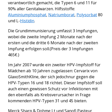
verantwortlich gemacht, die Typen 6 und 11 für
90% aller Genitalwarzen. Hilfsstoffe:
Aluminiumphosphat
,
Natriumborat
,
Polysorbat
80
und L-
Histidin
.
Die Grundimmunisierung umfasst 3 Impfungen,
wobei die zweite Impfung 2 Monate nach der
ersten und die dritte 6 Monate nach der zweiten
Impfung erfolgen soll.(Preis der 3 Impfungen
465€.)
Im Jahr 2007 wurde ein zweiter HPV-Impfstoff für
Mädchen ab 10 Jahren zugelassen: Cervarix von
GlaxoSmithKline, der sich jedochnur gegen die
HPV-Typen 16 und 18 richtet. Dieser Impfstoff soll
auch einen gewissen Schutz vor Infektionen mit
den ebenfalls als Krebsverursacher in Frage
kommenden HPV-Typen 31 und 45 bieten.
Merck Sharp & Dohme
Lt
und Sanofi Pasteur