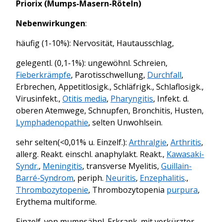
Priorix (Mumps-Masern-Röteln)
Nebenwirkungen
:
häufig (1-10%): Nervosität, Hautausschlag,
gelegentl. (0,1-1%): ungewöhnl. Schreien,
Fieberkrämpfe
, Parotisschwellung,
Durchfall
,
Erbrechen, Appetitlosigk., Schläfrigk., Schlaflosigk.,
Virusinfekt.,
Otitis media
,
Pharyngitis
, Infekt. d.
oberen Atemwege, Schnupfen, Bronchitis, Husten,
Lymphadenopathie
, selten Unwohlsein.
sehr selten(<0,01% u. Einzelf.):
Arthralgie
,
Arthritis
,
allerg. Reakt. einschl. anaphylakt. Reakt.,
Kawasaki-
Syndr.
,
Meningitis
, transverse Myelitis,
Guillain-
Barré-Syndrom
, periph.
Neuritis
,
Enzephalitis
.
,
Thrombozytopenie
, Thrombozytopenia
purpura
,
Erythema
multiforme.
Einzelf. von mumpsähnl. Erkrank. mit verkürzter