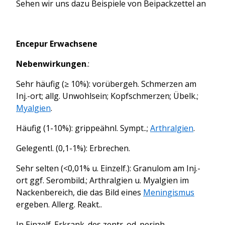
Sehen wir uns dazu Beispiele von Beipackzettel an
Encepur Erwachsene
Nebenwirkungen
.:
Sehr häufig (≥ 10%): vorübergeh. Schmerzen am
Inj.-ort; allg. Unwohlsein; Kopfschmerzen; Übelk.;
Myalgien
.
Häufig (1-10%): grippeähnl. Sympt..;
Arthralgien
.
Gelegentl. (0,1-1%): Erbrechen.
Sehr selten (<0,01% u. Einzelf.): Granulom am Inj.-
ort ggf. Serombild.; Arthralgien u. Myalgien im
Nackenbereich, die das Bild eines
Meningismus
ergeben. Allerg. Reakt..
In Einzelf. Erkrank. des zentr. od. periph.