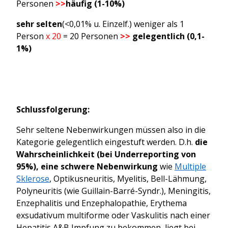
Personen
>>
häufig (1-10%)
sehr selten
(<0,01% u. Einzelf.) weniger als 1
Person
x 20
= 20 Personen
>>
gelegentlich (0,1-
1%)
Schlussfolgerung:
Sehr seltene Nebenwirkungen müssen also in die
Kategorie gelegentlich eingestuft werden. D.h.
die
Wahrscheinlichkeit (bei Underreporting von
95%), eine schwere Nebenwirkung
wie
Multiple
Sklerose
,
Optikusneuritis
, Myelitis, Bell-Lähmung,
Polyneuritis
(wie Guillain-Barré-Syndr.),
Meningitis
,
Enzephalitis
und
Enzephalopathie
,
Erythema
exsudativum multiforme
oder
Vaskulitis
nach einer
Hepatitis A&B Impfung zu bekommen, liegt bei