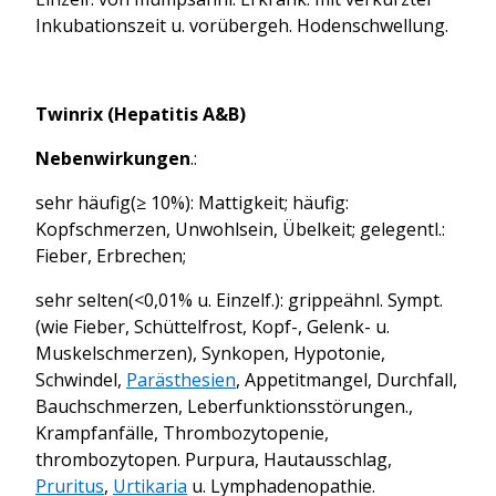
Inkubationszeit u. vorübergeh. Hodenschwellung.
Twinrix (Hepatitis A&B)
Nebenwirkungen
.:
sehr häufig(≥ 10%): Mattigkeit; häufig:
Kopfschmerzen, Unwohlsein, Übelkeit; gelegentl.:
Fieber, Erbrechen;
sehr selten(<0,01% u. Einzelf.): grippeähnl. Sympt.
(wie Fieber, Schüttelfrost, Kopf-, Gelenk- u.
Muskelschmerzen), Synkopen, Hypotonie,
Schwindel,
Parästhesien
, Appetitmangel,
Durchfall
,
Bauchschmerzen, Leberfunktionsstörungen.,
Krampfanfälle,
Thrombozytopenie
,
thrombozytopen.
Purpura
, Hautausschlag,
Pruritus
,
Urtikaria
u.
Lymphadenopathie
.